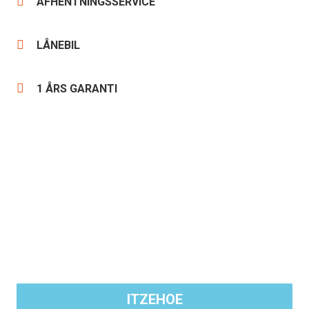
AFHENTNINGSSERVICE
LÅNEBIL
1 ÅRS GARANTI
UFORPLIGTENDE FORESPØRGSEL FOR
AFDELING:
ITZEHOE