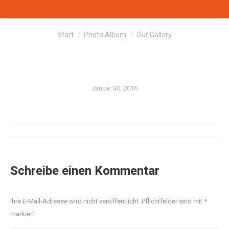
Sie befinden sich hier:
Start
Photo Album
Our Gallery
Januar 30, 2016
Album-
Navigation
Schreibe einen Kommentar
Ihre E-Mail-Adresse wird nicht veröffentlicht. Pflichtfelder sind mit
*
markiert.